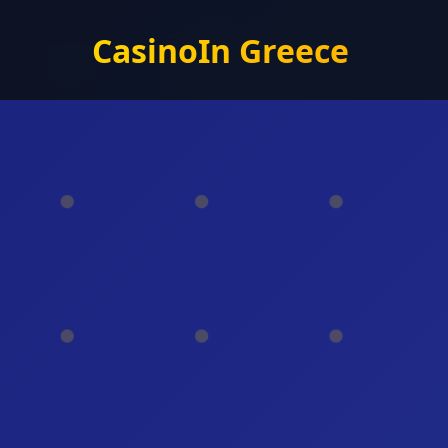
CasinoIn Greece