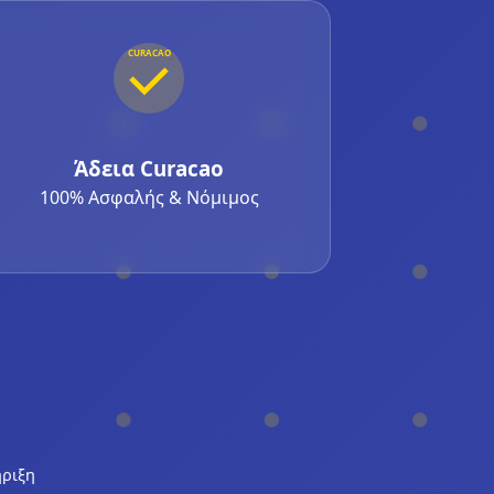
CURACAO
Άδεια Curacao
100% Ασφαλής & Νόμιμος
ήριξη