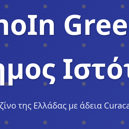
noIn Gree
ημος Ιστό
ζίνο της Ελλάδας με άδεια Curac